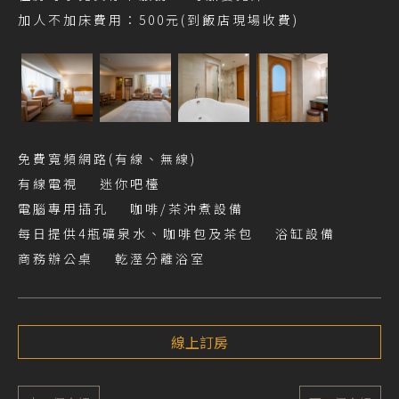
加人不加床費用：500元(到飯店現場收費)
免費寬頻網路(有線、無線)
有線電視 迷你吧檯
電腦專用插孔 咖啡/茶沖煮設備
每日提供4瓶礦泉水、咖啡包及茶包 浴缸設備
商務辦公桌 乾溼分離浴室
線上訂房