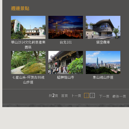
週邊景點
華山1914文化創意產業
台北101
貓空纜車
園區
七星山系-坪頂古圳親
艋舺龍山寺
象山親山步道
山步道
2
共
頁
首頁
上一頁
1
2
下一頁
最後一頁