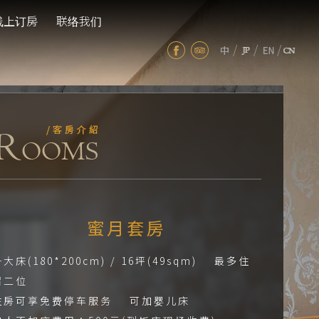
线上订房
联络我们
/
/
/
蜜月套房
大床(180*200cm) / 16坪(49sqm) 最多住
宿二位
住房可享免费停车服务 可加婴儿床