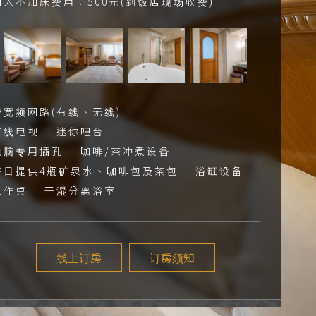
加人不加床费用：500元(到饭店现场收费)
费宽频网路(有线、无线)
有线电视 迷你吧台
电脑专用插孔 咖啡/茶冲煮设备
每日提供4瓶矿泉水、咖啡包及茶包 浴缸设备
工作桌 干湿分离浴室
线上订房
订房须知